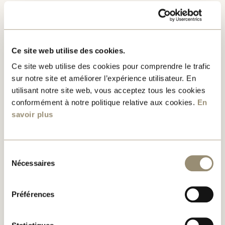
BALCONY
TERRACE:20'-0" X 16'-0"
MAIN ROOM
11'-2" X 10'-4"
Ce site web utilise des cookies.
Ce site web utilise des cookies pour comprendre le trafic
BEDROOM #2
sur notre site et améliorer l’expérience utilisateur. En
8'-11" X 10'-4"
utilisant notre site web, vous acceptez tous les cookies
conformément à notre politique relative aux cookies.
En
BEDROOM #3
savoir plus
5'-11" X 12'-8"
BATHROOM
5'-0" X 9'-11"
Sélection
Nécessaires
du
consentement
KITCHEN
10'-2" X 8'-10"
Préférences
DINING ROOM
10'-8" X 9'-0"