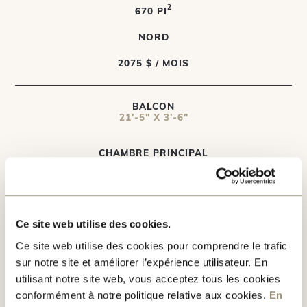
2
670 PI
NORD
2075 $ / MOIS
BALCON
21'-5" X 3'-6"
CHAMBRE PRINCIPAL
10'-10" X 10'-5"
SALLE DE BAIN
10'-10" X 5'-0"
Ce site web utilise des cookies.
Ce site web utilise des cookies pour comprendre le trafic
CUISINE
12'-6" X 9'-7"
sur notre site et améliorer l’expérience utilisateur. En
utilisant notre site web, vous acceptez tous les cookies
SALLE À MANGER
conformément à notre politique relative aux cookies.
En
10'-0" X 9'-0"