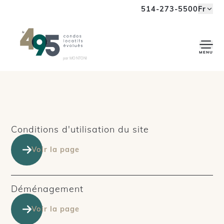
Aller à la navigation
Aller au contenu
514-273-5500
Fr
MENU
par MONTONI
Conditions d'utilisation du site
Voir la page
Déménagement
Voir la page