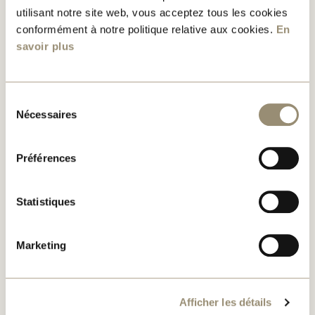
utilisant notre site web, vous acceptez tous les cookies
Voir la page
conformément à notre politique relative aux cookies.
En
savoir plus
Studios Le 495 Beaumont
Sélection
Voir la page
Nécessaires
du
consentement
Unités disponibles
Préférences
Voir la page
Statistiques
Vidéos de formation
Marketing
Voir la page
Afficher les détails