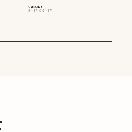
CUISINE
9'-5" X 9'-8"
e