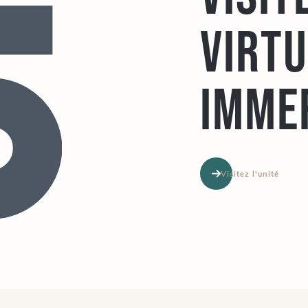
virt
imme
Visitez l'unité