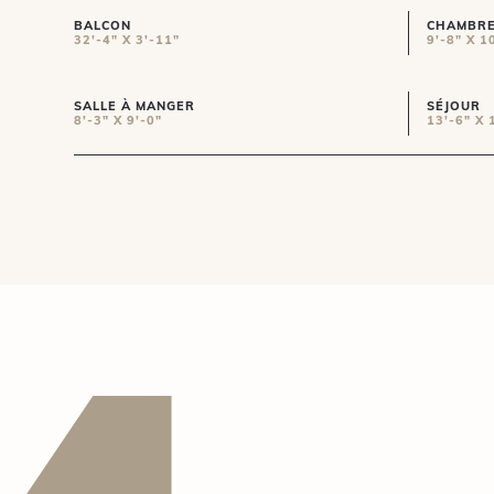
BALCON
CHAMBRE
32'-4" X 3'-11"
9'-8" X 1
SALLE À MANGER
SÉJOUR
8'-3" X 9'-0"
13'-6" X 