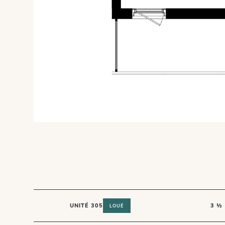
UNITÉ 305
3 ½
LOUÉ