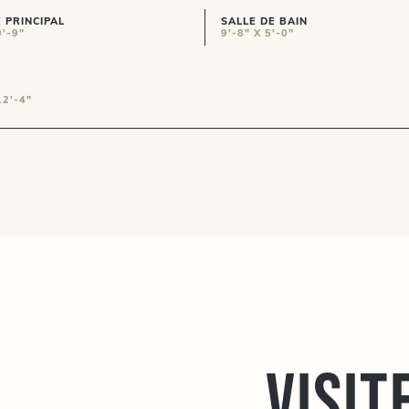
 PRINCIPAL
SALLE DE BAIN
0'-9"
9'-8" X 5'-0"
12'-4"
Visit