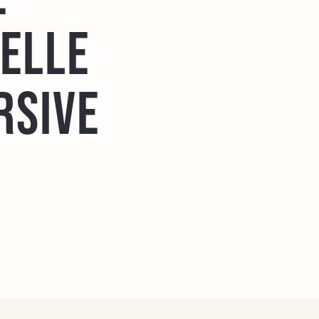
uelle
rsive