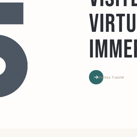
virt
imme
Visitez l'unité