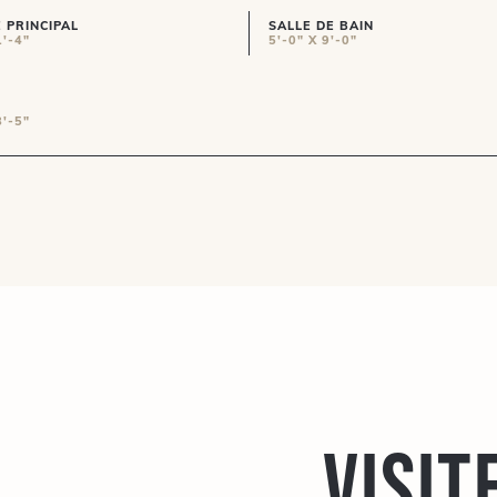
 PRINCIPAL
SALLE DE BAIN
1'-4"
5'-0" X 9'-0"
8'-5"
Visit