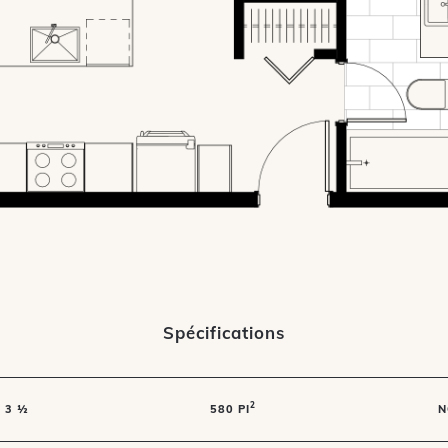
Spécifications
2
3 ½
580 PI
N