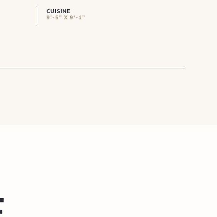
CUISINE
9'-5" X 9'-1"
e