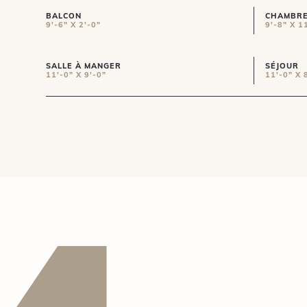
BALCON
CHAMBRE
9'-6" X 2'-0"
9'-8" X 1
SALLE À MANGER
SÉJOUR
11'-0" X 9'-0"
11'-0" X 