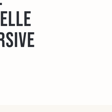
uelle
rsive